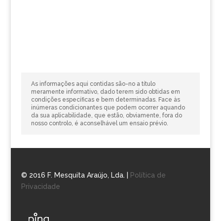
As informações aqui contidas são-no a título
meramente informativo, dado terem sido obtidas em
condições específicas e bem determinadas. Face às
inúmeras condicionantes que podem ocorrer aquando
da sua aplicabilidade, que estão, obviamente, fora do
nosso controlo, é aconselhável um ensaio prévio.
© 2016 F. Mesquita Araújo, Lda. |
Política de
Privacidade