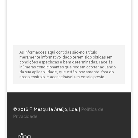
As informações aqui contidas são-no a título
meramente informativo, dado terem sido obtidas em
condições específicas e bem determinadas. Face às
inúmeras condicionantes que podem ocorrer aquando
da sua aplicabilidade, que estão, obviamente, fora do
nosso controlo, é aconselhável um ensaio prévio.
© 2016 F. Mesquita Araújo, Lda. |
Política de
Privacidade